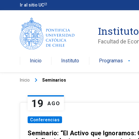
Ir al sitio UC
Institut
Facultad de Eco
Inicio
Instituto
Programas
arrow_drop_down
keyboard_arrow_right
Inicio
Seminarios
19
AGO
Conferencias
Seminario: “El Activo que Ignoramos: