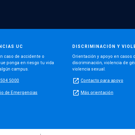
NCIAS UC
DISCRIMINACIÓN Y VIOL
n caso de accidente o
Orientación y apoyo en casos 
que ponga en riesgo tu vida
discriminación, violencia de g
 algún campus.
violencia sexual.
launch
5504 5000
Contacto para apoyo
launch
sitio de Emergencias
Más orientación