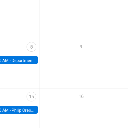
9
8
0 AM -
Department Seminar: James Robinson
16
15
0 AM -
Philip Oreopolous, University of Toronto