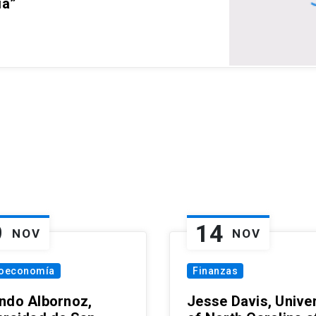
ia”
9
14
NOV
NOV
oeconomía
Finanzas
ndo Albornoz,
Jesse Davis, Univer