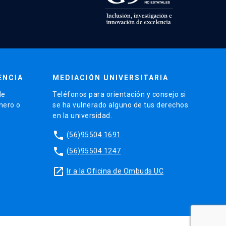
ENCIA
MEDIACIÓN UNIVERSITARIA
de
Teléfonos para orientación y consejo si
énero o
se ha vulnerado alguno de tus derechos
en la universidad.
phone
(56)95504 1691
phone
(56)95504 1247
launch
Ir a la Oficina de Ombuds UC