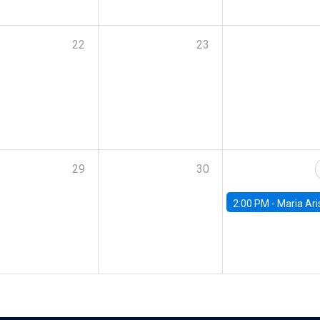
22
23
29
30
2:00 PM -
Maria Aristizabal-Ramirez, FED