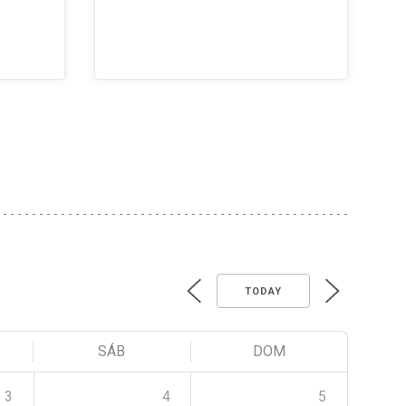
TODAY
SÁB
DOM
3
4
5