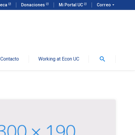
teca
Donaciones
Mi Portal UC
Correo
arrow_drop_down
search
Contacto
Working at Econ UC