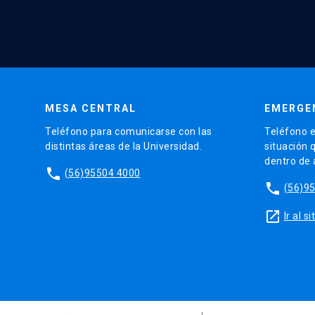
MESA CENTRAL
EMERGE
Teléfono para comunicarse con las
Teléfono e
distintas áreas de la Universidad.
situación 
dentro de
phone
(56)95504 4000
phone
(56)9
launch
Ir al 