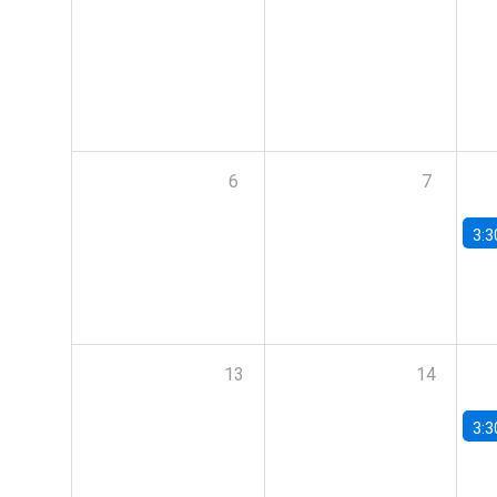
6
7
3:3
13
14
3:3