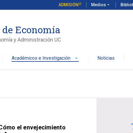
ADMISIÓN
Medios
arrow_drop_down
Biblio
o de Economía
nomía y Administración UC
Académicos e Investigación
Noticias
arrow_drop_down
 Cómo el envejecimiento