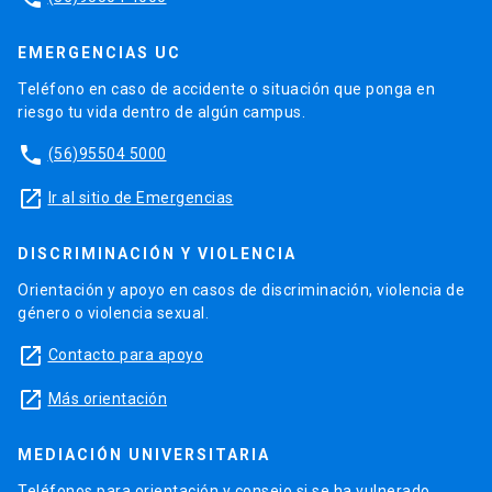
EMERGENCIAS UC
Teléfono en caso de accidente o situación que ponga en
riesgo tu vida dentro de algún campus.
phone
(56)95504 5000
launch
Ir al sitio de Emergencias
DISCRIMINACIÓN Y VIOLENCIA
Orientación y apoyo en casos de discriminación, violencia de
género o violencia sexual.
launch
Contacto para apoyo
launch
Más orientación
MEDIACIÓN UNIVERSITARIA
Teléfonos para orientación y consejo si se ha vulnerado