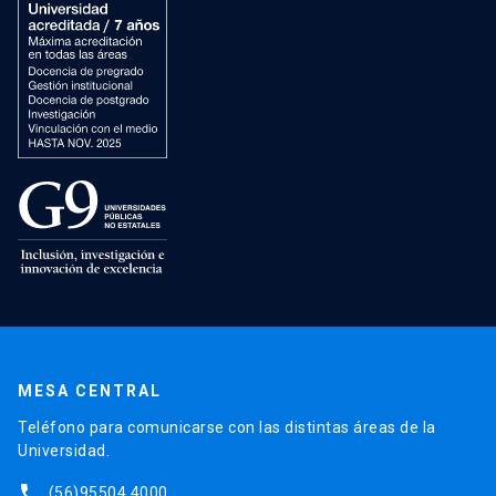
MESA CENTRAL
Teléfono para comunicarse con las distintas áreas de la
Universidad.
phone
(56)95504 4000