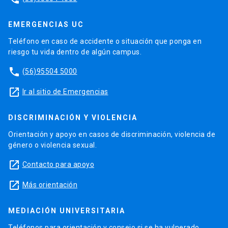
EMERGENCIAS UC
Teléfono en caso de accidente o situación que ponga en
riesgo tu vida dentro de algún campus.
phone
(56)95504 5000
launch
Ir al sitio de Emergencias
DISCRIMINACIÓN Y VIOLENCIA
Orientación y apoyo en casos de discriminación, violencia de
género o violencia sexual.
launch
Contacto para apoyo
launch
Más orientación
MEDIACIÓN UNIVERSITARIA
Teléfonos para orientación y consejo si se ha vulnerado