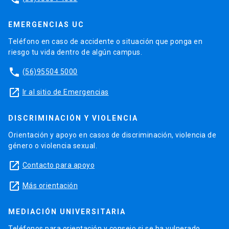
EMERGENCIAS UC
Teléfono en caso de accidente o situación que ponga en
riesgo tu vida dentro de algún campus.
phone
(56)95504 5000
launch
Ir al sitio de Emergencias
DISCRIMINACIÓN Y VIOLENCIA
Orientación y apoyo en casos de discriminación, violencia de
género o violencia sexual.
launch
Contacto para apoyo
launch
Más orientación
MEDIACIÓN UNIVERSITARIA
Teléfonos para orientación y consejo si se ha vulnerado