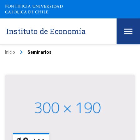
Instituto de Economía
keyboard_arrow_right
Inicio
Seminarios