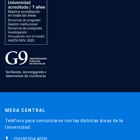
MESA CENTRAL
Teléfono para comunicarse con las distintas áreas de la
Universidad.
phone
(56)95504 4000