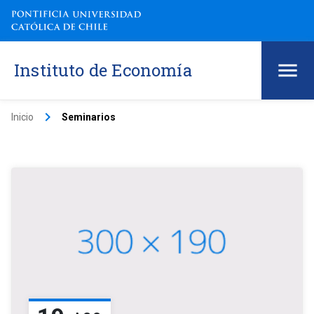
Instituto de Economía
keyboard_arrow_right
Inicio
Seminarios