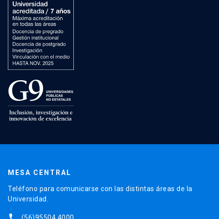
MESA CENTRAL
Teléfono para comunicarse con las distintas áreas de la
Universidad.
phone
(56)95504 4000