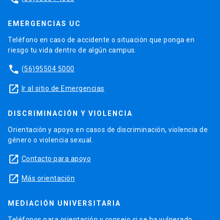
EMERGENCIAS UC
Teléfono en caso de accidente o situación que ponga en
riesgo tu vida dentro de algún campus.
phone
(56)95504 5000
launch
Ir al sitio de Emergencias
DISCRIMINACIÓN Y VIOLENCIA
Orientación y apoyo en casos de discriminación, violencia de
género o violencia sexual.
launch
Contacto para apoyo
launch
Más orientación
MEDIACIÓN UNIVERSITARIA
Teléfonos para orientación y consejo si se ha vulnerado