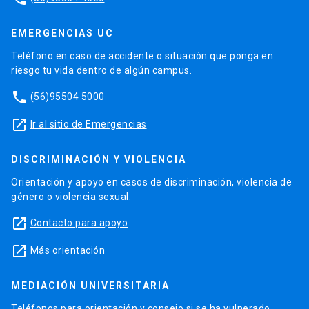
EMERGENCIAS UC
Teléfono en caso de accidente o situación que ponga en
riesgo tu vida dentro de algún campus.
phone
(56)95504 5000
launch
Ir al sitio de Emergencias
DISCRIMINACIÓN Y VIOLENCIA
Orientación y apoyo en casos de discriminación, violencia de
género o violencia sexual.
launch
Contacto para apoyo
launch
Más orientación
MEDIACIÓN UNIVERSITARIA
Teléfonos para orientación y consejo si se ha vulnerado