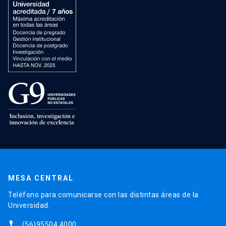
MESA CENTRAL
Teléfono para comunicarse con las distintas áreas de la
Universidad.
phone
(56)95504 4000