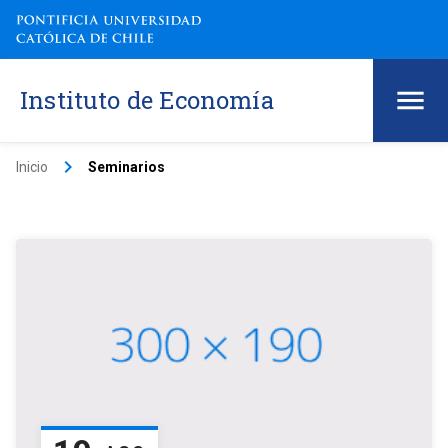
Instituto de Economía
keyboard_arrow_right
Inicio
Seminarios