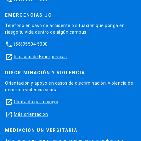
EMERGENCIAS UC
Teléfono en caso de accidente o situación que ponga en
riesgo tu vida dentro de algún campus.
phone
(56)95504 5000
launch
Ir al sitio de Emergencias
DISCRIMINACIÓN Y VIOLENCIA
Orientación y apoyo en casos de discriminación, violencia de
género o violencia sexual.
launch
Contacto para apoyo
launch
Más orientación
MEDIACIÓN UNIVERSITARIA
Teléfonos para orientación y consejo si se ha vulnerado