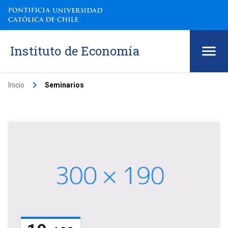
Instituto de Economía
keyboard_arrow_right
Inicio
Seminarios