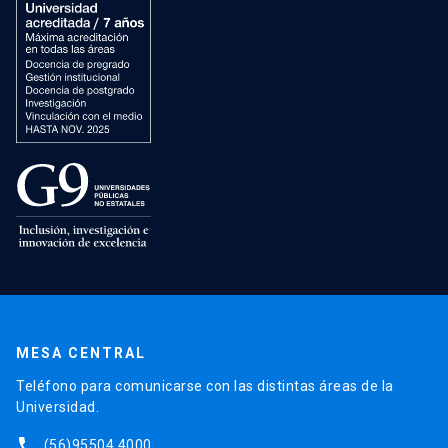
MESA CENTRAL
Teléfono para comunicarse con las distintas áreas de la
Universidad.
phone
(56)95504 4000