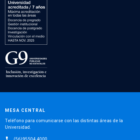
MESA CENTRAL
Teléfono para comunicarse con las distintas áreas de la
Universidad.
phone
(56)95504 4000