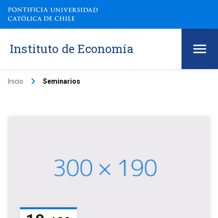
Instituto de Economía
keyboard_arrow_right
Inicio
Seminarios