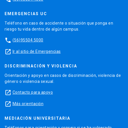
EMERGENCIAS UC
Teléfono en caso de accidente o situación que ponga en
riesgo tu vida dentro de algún campus.
phone
(56)95504 5000
launch
Ir al sitio de Emergencias
DISCRIMINACIÓN Y VIOLENCIA
Orientación y apoyo en casos de discriminación, violencia de
género o violencia sexual.
launch
Contacto para apoyo
launch
Más orientación
MEDIACIÓN UNIVERSITARIA
Teléfonos para orientación y consejo si se ha vulnerado