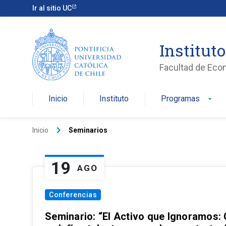
Ir al sitio UC
Institut
Facultad de Eco
Inicio
Instituto
Programas
arrow_drop_down
keyboard_arrow_right
Inicio
Seminarios
19
AGO
Conferencias
Seminario: “El Activo que Ignoramos: