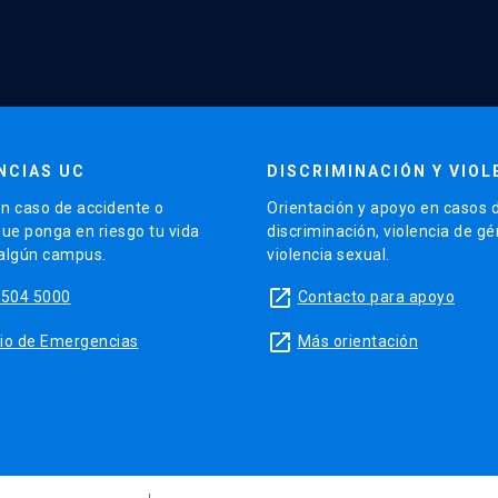
NCIAS UC
DISCRIMINACIÓN Y VIOL
n caso de accidente o
Orientación y apoyo en casos 
que ponga en riesgo tu vida
discriminación, violencia de g
 algún campus.
violencia sexual.
launch
5504 5000
Contacto para apoyo
launch
sitio de Emergencias
Más orientación