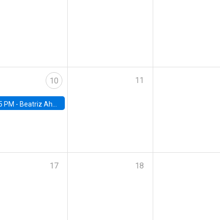
11
10
5 PM -
Beatriz Ahumada, PhD candidate, Universidad de Pittsburgh
17
18