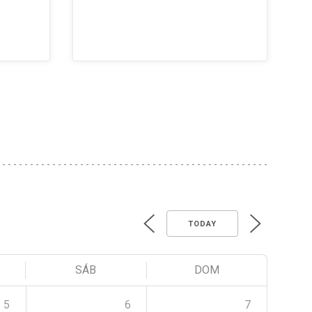
TODAY
SÁB
DOM
5
6
7