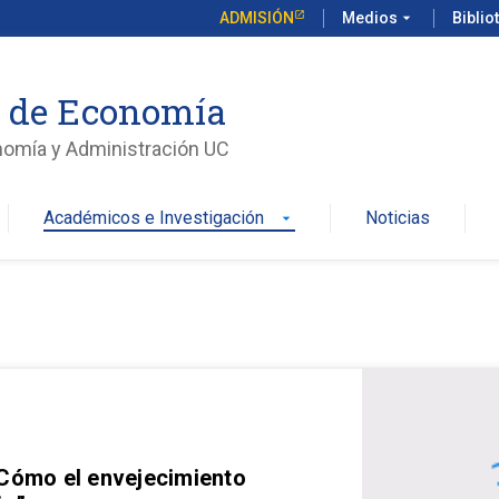
ADMISIÓN
Medios
arrow_drop_down
Biblio
o de Economía
nomía y Administración UC
Académicos e Investigación
Noticias
arrow_drop_down
 Cómo el envejecimiento