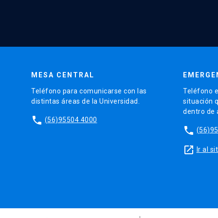
MESA CENTRAL
EMERGE
Teléfono para comunicarse con las
Teléfono e
distintas áreas de la Universidad.
situación 
dentro de
phone
(56)95504 4000
phone
(56)9
launch
Ir al 