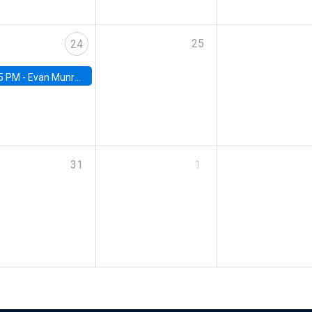
25
24
5 PM -
Evan Munro, Neyman Visiting Assistant Professor in the Department of Statistics at UC Berkeley
31
1