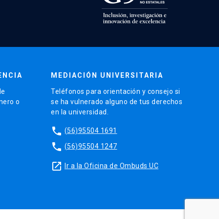
ENCIA
MEDIACIÓN UNIVERSITARIA
de
Teléfonos para orientación y consejo si
énero o
se ha vulnerado alguno de tus derechos
en la universidad.
phone
(56)95504 1691
phone
(56)95504 1247
launch
Ir a la Oficina de Ombuds UC