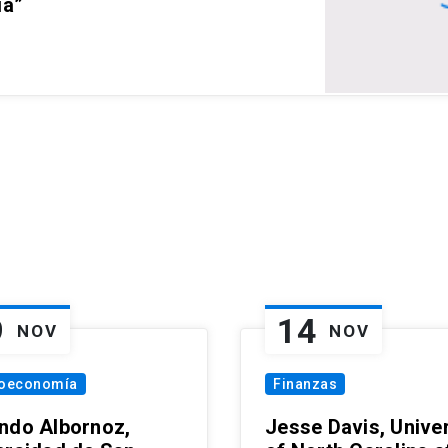
ia”
9
14
NOV
NOV
oeconomía
Finanzas
ndo Albornoz,
Jesse Davis, Univer