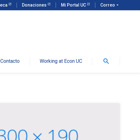
teca
Donaciones
Mi Portal UC
Correo
arrow_drop_down
search
Contacto
Working at Econ UC