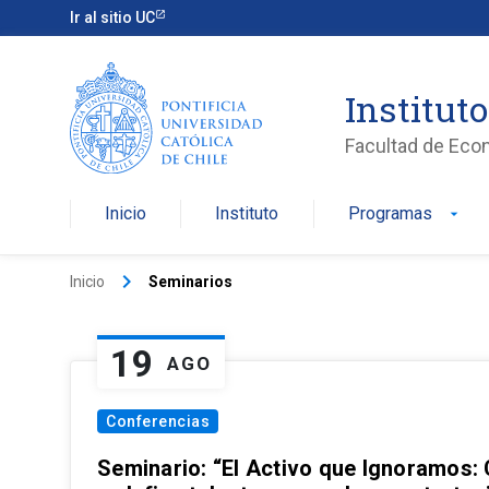
Ir al sitio UC
Institut
Facultad de Eco
Inicio
Instituto
Programas
arrow_drop_down
keyboard_arrow_right
Inicio
Seminarios
19
AGO
Conferencias
Seminario: “El Activo que Ignoramos: