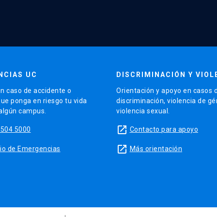
NCIAS UC
DISCRIMINACIÓN Y VIOL
n caso de accidente o
Orientación y apoyo en casos 
que ponga en riesgo tu vida
discriminación, violencia de g
 algún campus.
violencia sexual.
launch
5504 5000
Contacto para apoyo
launch
sitio de Emergencias
Más orientación