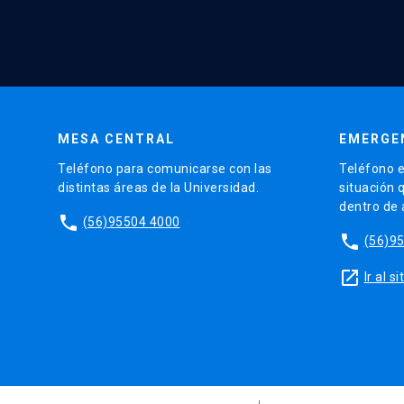
MESA CENTRAL
EMERGE
Teléfono para comunicarse con las
Teléfono e
distintas áreas de la Universidad.
situación 
dentro de
phone
(56)95504 4000
phone
(56)9
launch
Ir al 