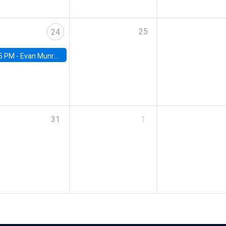
25
24
5 PM -
Evan Munro, Neyman Visiting Assistant Professor in the Department of Statistics at UC Berkeley
31
1