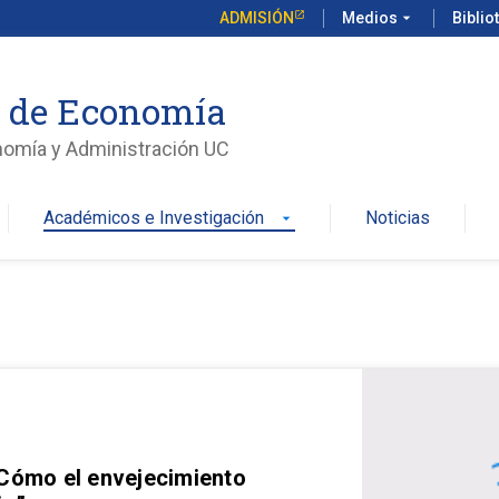
ADMISIÓN
Medios
arrow_drop_down
Biblio
o de Economía
nomía y Administración UC
Académicos e Investigación
Noticias
arrow_drop_down
 Cómo el envejecimiento