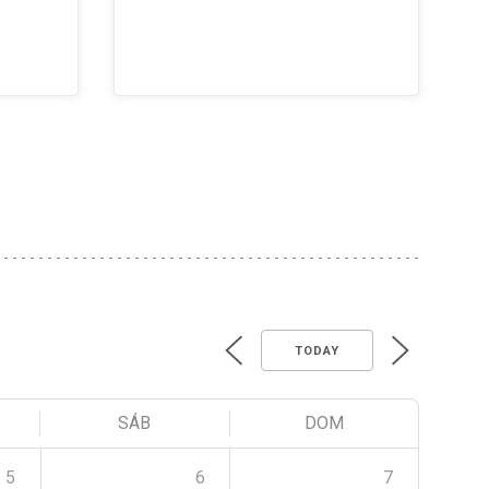
TODAY
SÁB
DOM
5
6
7