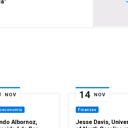
ia”
9
14
NOV
NOV
oeconomía
Finanzas
ndo Albornoz,
Jesse Davis, Univer