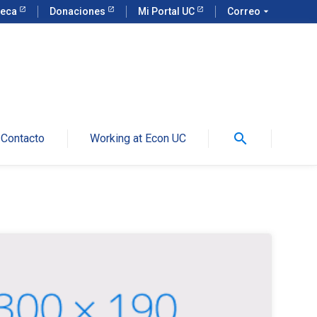
teca
Donaciones
Mi Portal UC
Correo
arrow_drop_down
search
Contacto
Working at Econ UC