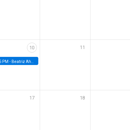
11
10
5 PM -
Beatriz Ahumada, PhD candidate, Universidad de Pittsburgh
17
18