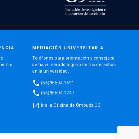
ENCIA
MEDIACIÓN UNIVERSITARIA
de
Teléfonos para orientación y consejo si
énero o
se ha vulnerado alguno de tus derechos
en la universidad.
phone
(56)95504 1691
phone
(56)95504 1247
launch
Ir a la Oficina de Ombuds UC