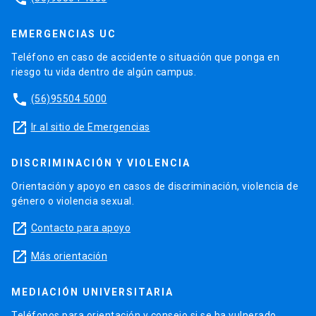
EMERGENCIAS UC
Teléfono en caso de accidente o situación que ponga en
riesgo tu vida dentro de algún campus.
phone
(56)95504 5000
launch
Ir al sitio de Emergencias
DISCRIMINACIÓN Y VIOLENCIA
Orientación y apoyo en casos de discriminación, violencia de
género o violencia sexual.
launch
Contacto para apoyo
launch
Más orientación
MEDIACIÓN UNIVERSITARIA
Teléfonos para orientación y consejo si se ha vulnerado