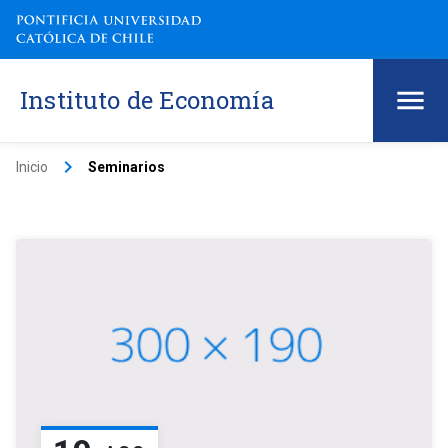
Instituto de Economía
keyboard_arrow_right
Inicio
Seminarios