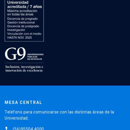
MESA CENTRAL
Teléfono para comunicarse con las distintas áreas de la
Universidad.
phone
(56)95504 4000