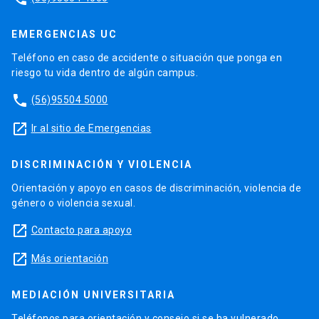
EMERGENCIAS UC
Teléfono en caso de accidente o situación que ponga en
riesgo tu vida dentro de algún campus.
phone
(56)95504 5000
launch
Ir al sitio de Emergencias
DISCRIMINACIÓN Y VIOLENCIA
Orientación y apoyo en casos de discriminación, violencia de
género o violencia sexual.
launch
Contacto para apoyo
launch
Más orientación
MEDIACIÓN UNIVERSITARIA
Teléfonos para orientación y consejo si se ha vulnerado