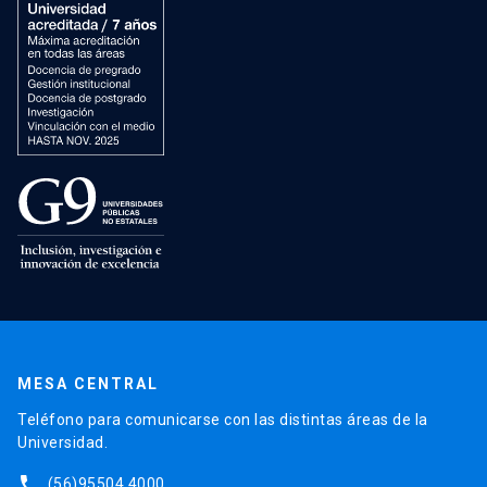
MESA CENTRAL
Teléfono para comunicarse con las distintas áreas de la
Universidad.
phone
(56)95504 4000