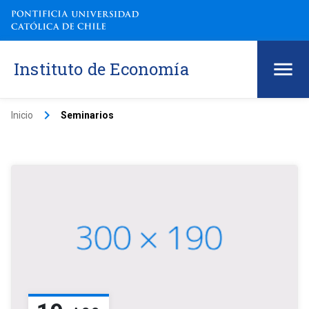
Instituto de Economía
keyboard_arrow_right
Inicio
Seminarios