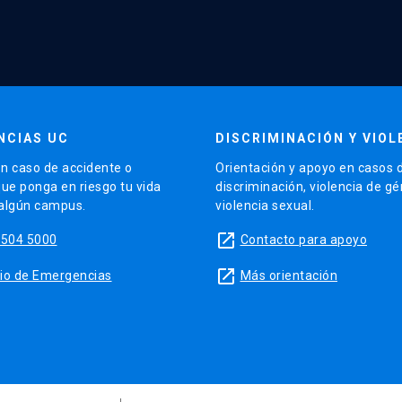
NCIAS UC
DISCRIMINACIÓN Y VIOL
n caso de accidente o
Orientación y apoyo en casos 
que ponga en riesgo tu vida
discriminación, violencia de g
 algún campus.
violencia sexual.
launch
5504 5000
Contacto para apoyo
launch
sitio de Emergencias
Más orientación