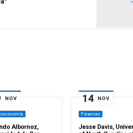
ia”
9
14
NOV
NOV
oeconomía
Finanzas
ndo Albornoz,
Jesse Davis, Univer