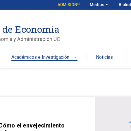
ADMISIÓN
Medios
arrow_drop_down
Biblio
o de Economía
nomía y Administración UC
Académicos e Investigación
Noticias
arrow_drop_down
 Cómo el envejecimiento