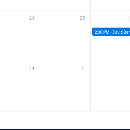
24
25
2:00 PM -
David Berger, D
31
1