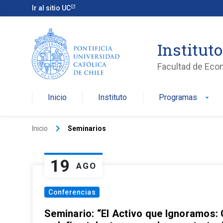
Ir al sitio UC
Institut
Facultad de Eco
Inicio
Instituto
Programas
arrow_drop_down
keyboard_arrow_right
Inicio
Seminarios
19
AGO
Conferencias
Seminario: “El Activo que Ignoramos: