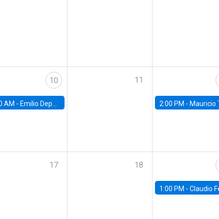
11
10
0 AM -
Emilio Depetris-Chauvín, Universidad Católica
2:00 PM -
Mauricio Tejada,
17
18
1:00 PM -
Claudio Ferraz, British Col