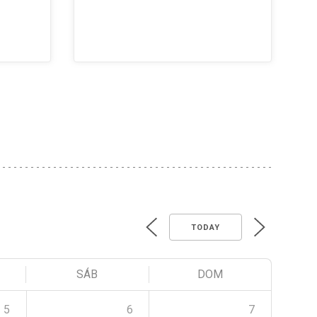
TODAY
SÁB
DOM
5
6
7