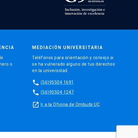
ENCIA
MEDIACIÓN UNIVERSITARIA
de
Teléfonos para orientación y consejo si
énero o
se ha vulnerado alguno de tus derechos
en la universidad.
phone
(56)95504 1691
phone
(56)95504 1247
launch
Ir a la Oficina de Ombuds UC