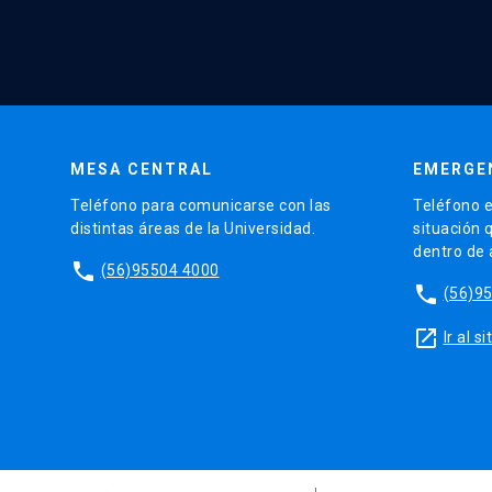
MESA CENTRAL
EMERGE
Teléfono para comunicarse con las
Teléfono e
distintas áreas de la Universidad.
situación 
dentro de
phone
(56)95504 4000
phone
(56)9
launch
Ir al 