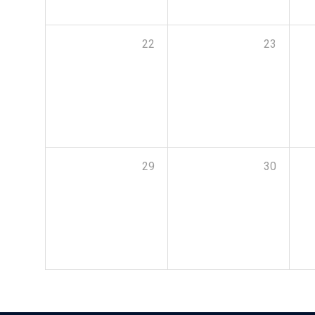
22
23
29
30