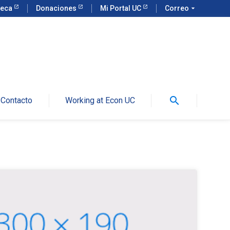
teca
Donaciones
Mi Portal UC
Correo
arrow_drop_down
search
Contacto
Working at Econ UC