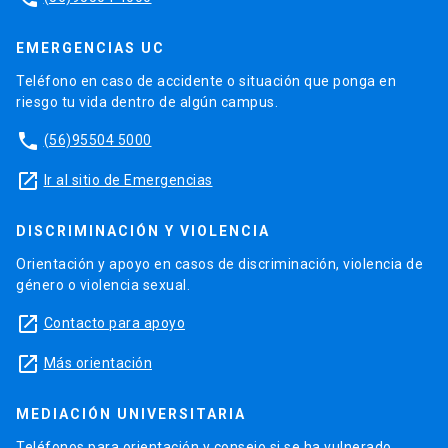
EMERGENCIAS UC
Teléfono en caso de accidente o situación que ponga en
riesgo tu vida dentro de algún campus.
phone
(56)95504 5000
launch
Ir al sitio de Emergencias
DISCRIMINACIÓN Y VIOLENCIA
Orientación y apoyo en casos de discriminación, violencia de
género o violencia sexual.
launch
Contacto para apoyo
launch
Más orientación
MEDIACIÓN UNIVERSITARIA
Teléfonos para orientación y consejo si se ha vulnerado