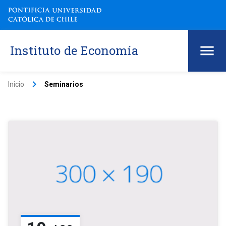
Instituto de Economía
keyboard_arrow_right
Inicio
Seminarios