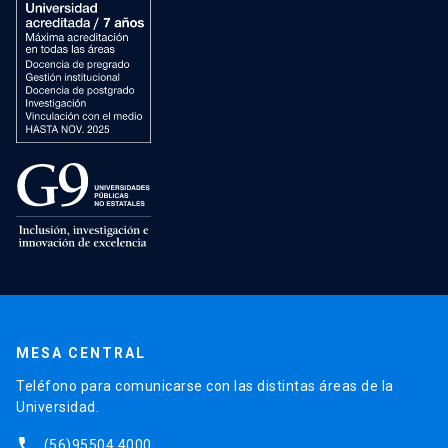
MESA CENTRAL
Teléfono para comunicarse con las distintas áreas de la
Universidad.
phone
(56)95504 4000