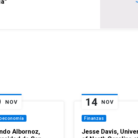
ia”
9
14
NOV
NOV
oeconomía
Finanzas
ndo Albornoz,
Jesse Davis, Univer