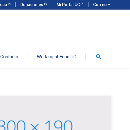
teca
Donaciones
Mi Portal UC
Correo
arrow_drop_down
search
Contacto
Working at Econ UC