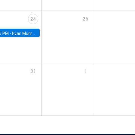
25
24
5 PM -
Evan Munro, Neyman Visiting Assistant Professor in the Department of Statistics at UC Berkeley
31
1