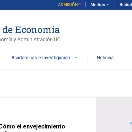
ADMISIÓN
Medios
arrow_drop_down
Biblio
o de Economía
nomía y Administración UC
Académicos e Investigación
Noticias
arrow_drop_down
 Cómo el envejecimiento