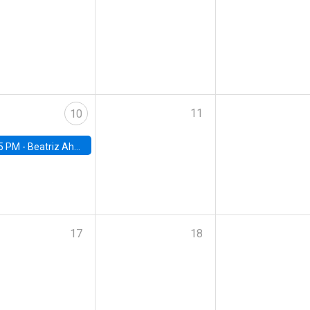
11
10
5 PM -
Beatriz Ahumada, PhD candidate, Universidad de Pittsburgh
17
18