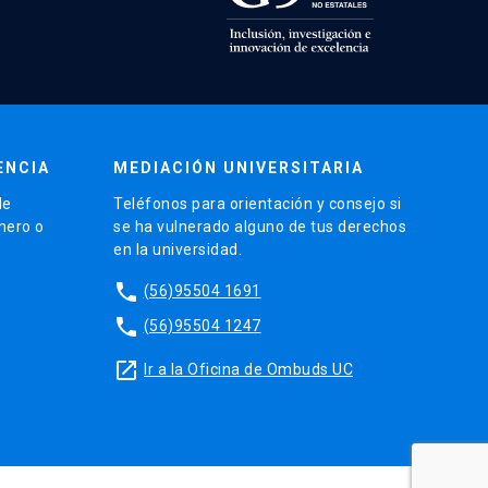
ENCIA
MEDIACIÓN UNIVERSITARIA
de
Teléfonos para orientación y consejo si
énero o
se ha vulnerado alguno de tus derechos
en la universidad.
phone
(56)95504 1691
phone
(56)95504 1247
launch
Ir a la Oficina de Ombuds UC