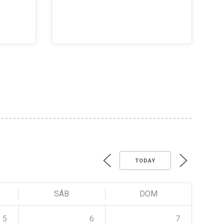
TODAY
SÁB
DOM
5
6
7