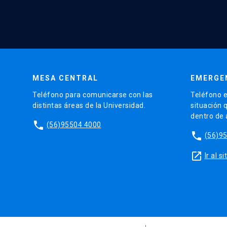
MESA CENTRAL
EMERGE
Teléfono para comunicarse con las
Teléfono e
distintas áreas de la Universidad.
situación 
dentro de
phone
(56)95504 4000
phone
(56)9
launch
Ir al 