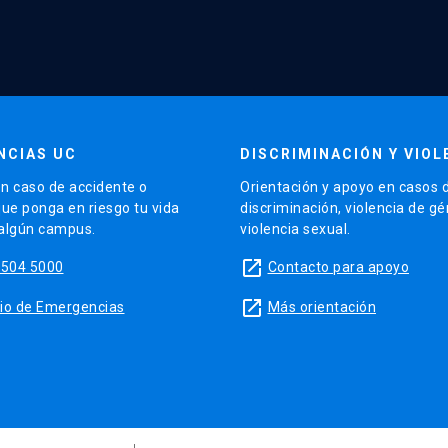
NCIAS UC
DISCRIMINACIÓN Y VIOL
n caso de accidente o
Orientación y apoyo en casos 
que ponga en riesgo tu vida
discriminación, violencia de g
 algún campus.
violencia sexual.
launch
5504 5000
Contacto para apoyo
launch
sitio de Emergencias
Más orientación