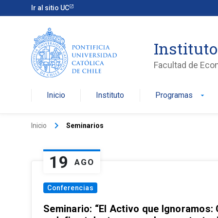
Ir al sitio UC
Institut
Facultad de Eco
Inicio
Instituto
Programas
arrow_drop_down
keyboard_arrow_right
Inicio
Seminarios
19
AGO
Conferencias
Seminario: “El Activo que Ignoramos: