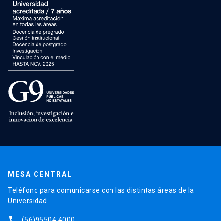
MESA CENTRAL
Teléfono para comunicarse con las distintas áreas de la
Universidad.
phone
(56)95504 4000