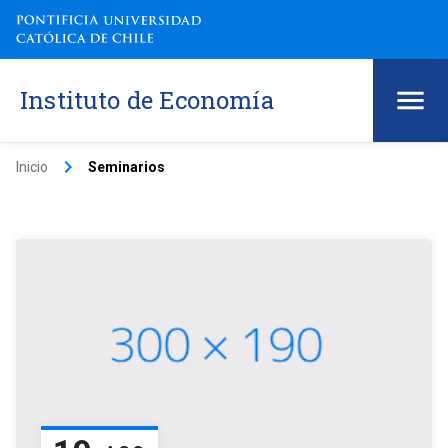
Instituto de Economía
keyboard_arrow_right
Inicio
Seminarios