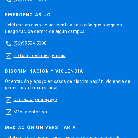
EMERGENCIAS UC
Teléfono en caso de accidente o situación que ponga en
riesgo tu vida dentro de algún campus.
phone
(56)95504 5000
launch
Ir al sitio de Emergencias
DISCRIMINACIÓN Y VIOLENCIA
Orientación y apoyo en casos de discriminación, violencia de
género o violencia sexual.
launch
Contacto para apoyo
launch
Más orientación
MEDIACIÓN UNIVERSITARIA
Teléfonos para orientación y consejo si se ha vulnerado