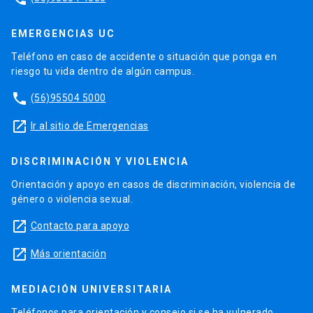
EMERGENCIAS UC
Teléfono en caso de accidente o situación que ponga en
riesgo tu vida dentro de algún campus.
phone
(56)95504 5000
launch
Ir al sitio de Emergencias
DISCRIMINACIÓN Y VIOLENCIA
Orientación y apoyo en casos de discriminación, violencia de
género o violencia sexual.
launch
Contacto para apoyo
launch
Más orientación
MEDIACIÓN UNIVERSITARIA
Teléfonos para orientación y consejo si se ha vulnerado