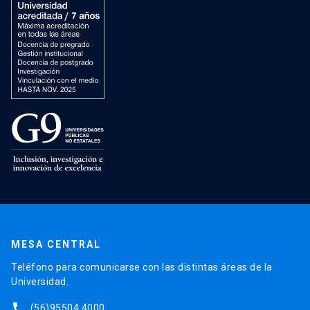
MESA CENTRAL
Teléfono para comunicarse con las distintas áreas de la
Universidad.
phone
(56)95504 4000