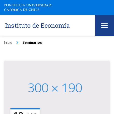
Instituto de Economía
keyboard_arrow_right
Inicio
Seminarios