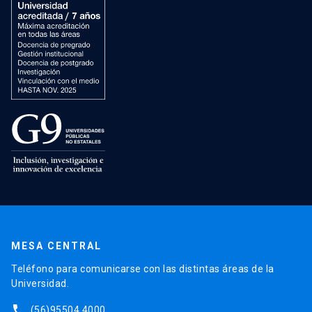
MESA CENTRAL
Teléfono para comunicarse con las distintas áreas de la
Universidad.
phone
(56)95504 4000