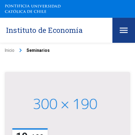
Instituto de Economía
keyboard_arrow_right
Inicio
Seminarios