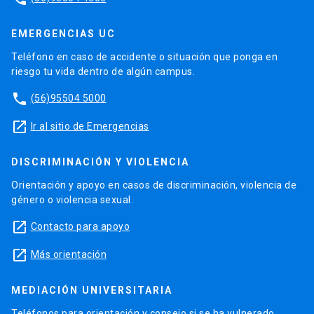
EMERGENCIAS UC
Teléfono en caso de accidente o situación que ponga en
riesgo tu vida dentro de algún campus.
phone
(56)95504 5000
launch
Ir al sitio de Emergencias
DISCRIMINACIÓN Y VIOLENCIA
Orientación y apoyo en casos de discriminación, violencia de
género o violencia sexual.
launch
Contacto para apoyo
launch
Más orientación
MEDIACIÓN UNIVERSITARIA
Teléfonos para orientación y consejo si se ha vulnerado