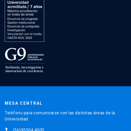
MESA CENTRAL
Teléfono para comunicarse con las distintas áreas de la
Universidad.
phone
(56)95504 4000