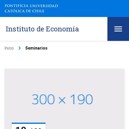
Instituto de Economía
keyboard_arrow_right
Inicio
Seminarios