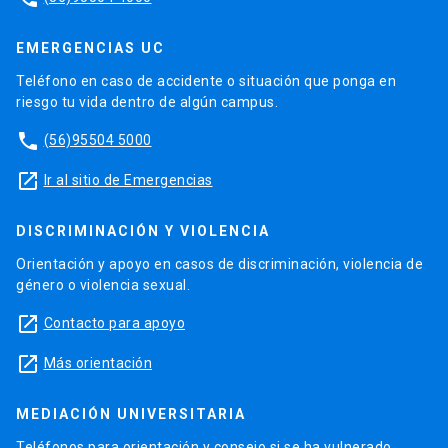
EMERGENCIAS UC
Teléfono en caso de accidente o situación que ponga en
riesgo tu vida dentro de algún campus.
phone
(56)95504 5000
launch
Ir al sitio de Emergencias
DISCRIMINACIÓN Y VIOLENCIA
Orientación y apoyo en casos de discriminación, violencia de
género o violencia sexual.
launch
Contacto para apoyo
launch
Más orientación
MEDIACIÓN UNIVERSITARIA
Teléfonos para orientación y consejo si se ha vulnerado