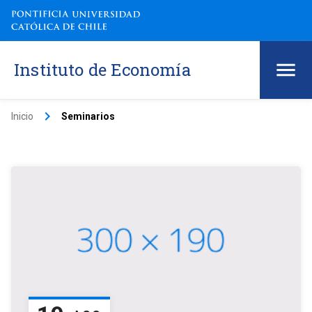
Instituto de Economía
keyboard_arrow_right
Inicio
Seminarios