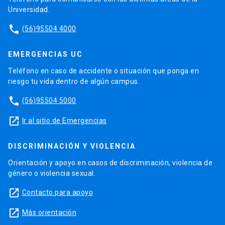
Universidad.
phone
(56)95504 4000
EMERGENCIAS UC
Teléfono en caso de accidente o situación que ponga en
riesgo tu vida dentro de algún campus.
phone
(56)95504 5000
launch
Ir al sitio de Emergencias
DISCRIMINACIÓN Y VIOLENCIA
Orientación y apoyo en casos de discriminación, violencia de
género o violencia sexual.
launch
Contacto para apoyo
launch
Más orientación