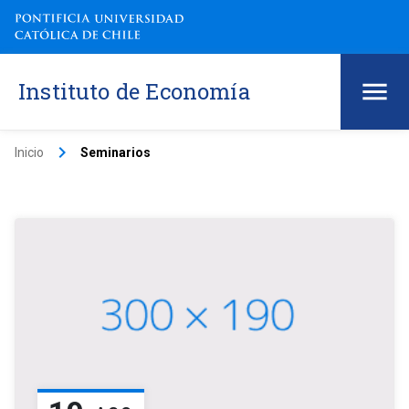
Instituto de Economía
keyboard_arrow_right
Inicio
Seminarios