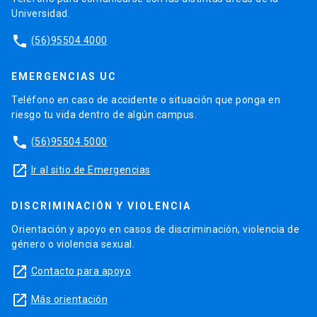
Universidad.
phone
(56)95504 4000
EMERGENCIAS UC
Teléfono en caso de accidente o situación que ponga en
riesgo tu vida dentro de algún campus.
phone
(56)95504 5000
launch
Ir al sitio de Emergencias
DISCRIMINACIÓN Y VIOLENCIA
Orientación y apoyo en casos de discriminación, violencia de
género o violencia sexual.
launch
Contacto para apoyo
launch
Más orientación