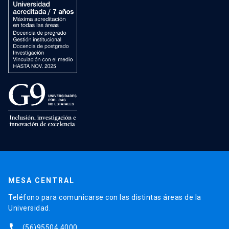
MESA CENTRAL
Teléfono para comunicarse con las distintas áreas de la
Universidad.
phone
(56)95504 4000