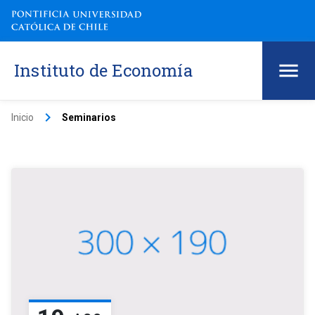
Instituto de Economía
keyboard_arrow_right
Inicio
Seminarios