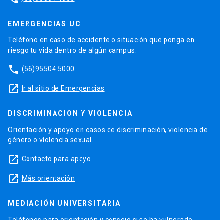
EMERGENCIAS UC
Teléfono en caso de accidente o situación que ponga en
riesgo tu vida dentro de algún campus.
phone
(56)95504 5000
launch
Ir al sitio de Emergencias
DISCRIMINACIÓN Y VIOLENCIA
Orientación y apoyo en casos de discriminación, violencia de
género o violencia sexual.
launch
Contacto para apoyo
launch
Más orientación
MEDIACIÓN UNIVERSITARIA
Teléfonos para orientación y consejo si se ha vulnerado