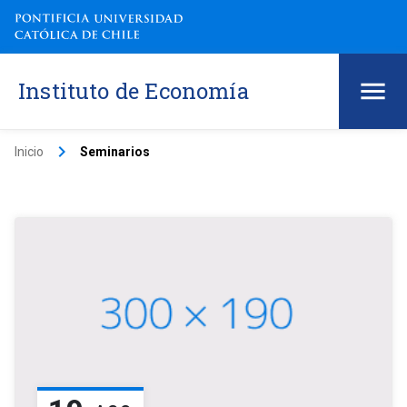
Instituto de Economía
keyboard_arrow_right
Inicio
Seminarios