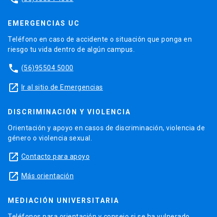
EMERGENCIAS UC
Teléfono en caso de accidente o situación que ponga en
riesgo tu vida dentro de algún campus.
phone
(56)95504 5000
launch
Ir al sitio de Emergencias
DISCRIMINACIÓN Y VIOLENCIA
Orientación y apoyo en casos de discriminación, violencia de
género o violencia sexual.
launch
Contacto para apoyo
launch
Más orientación
MEDIACIÓN UNIVERSITARIA
Teléfonos para orientación y consejo si se ha vulnerado