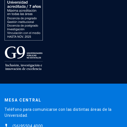
MESA CENTRAL
Teléfono para comunicarse con las distintas áreas de la
Universidad.
phone
(56)95504 4000