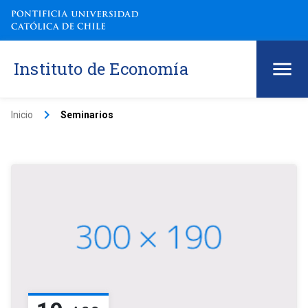
Instituto de Economía
keyboard_arrow_right
Inicio
Seminarios