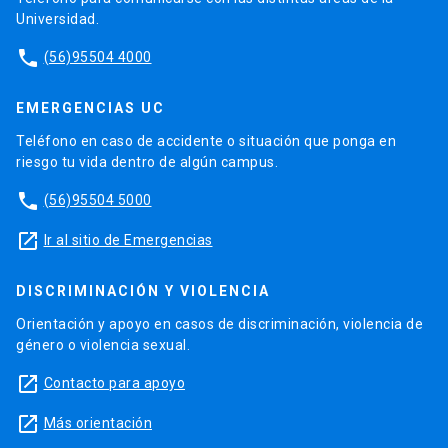
Universidad.
phone
(56)95504 4000
EMERGENCIAS UC
Teléfono en caso de accidente o situación que ponga en
riesgo tu vida dentro de algún campus.
phone
(56)95504 5000
launch
Ir al sitio de Emergencias
DISCRIMINACIÓN Y VIOLENCIA
Orientación y apoyo en casos de discriminación, violencia de
género o violencia sexual.
launch
Contacto para apoyo
launch
Más orientación