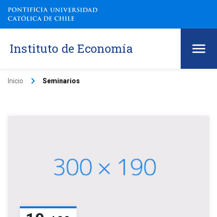
Instituto de Economía
keyboard_arrow_right
Inicio
Seminarios