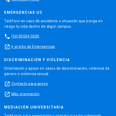
EMERGENCIAS UC
Teléfono en caso de accidente o situación que ponga en
riesgo tu vida dentro de algún campus.
phone
(56)95504 5000
launch
Ir al sitio de Emergencias
DISCRIMINACIÓN Y VIOLENCIA
Orientación y apoyo en casos de discriminación, violencia de
género o violencia sexual.
launch
Contacto para apoyo
launch
Más orientación
MEDIACIÓN UNIVERSITARIA
Teléfonos para orientación y consejo si se ha vulnerado