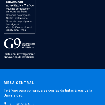
MESA CENTRAL
Teléfono para comunicarse con las distintas áreas de la
Universidad.
phone
(56)95504 4000