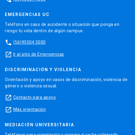
EMERGENCIAS UC
Teléfono en caso de accidente o situación que ponga en
riesgo tu vida dentro de algún campus.
phone
(56)95504 5000
launch
Ir al sitio de Emergencias
DISCRIMINACIÓN Y VIOLENCIA
Orientación y apoyo en casos de discriminación, violencia de
género o violencia sexual.
launch
Contacto para apoyo
launch
Más orientación
MEDIACIÓN UNIVERSITARIA
Teléfonos para orientación y consejo si se ha vulnerado