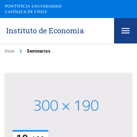
Instituto de Economía
keyboard_arrow_right
Inicio
Seminarios