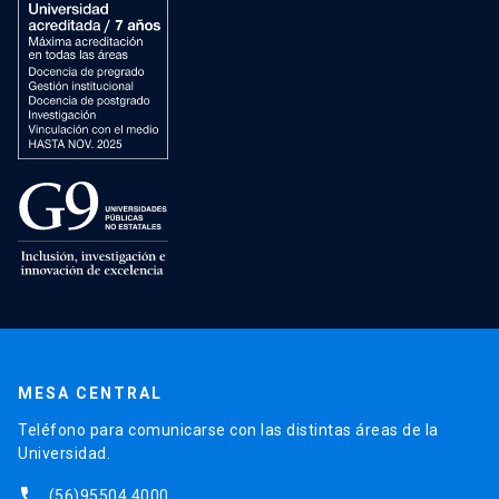
MESA CENTRAL
Teléfono para comunicarse con las distintas áreas de la
Universidad.
phone
(56)95504 4000