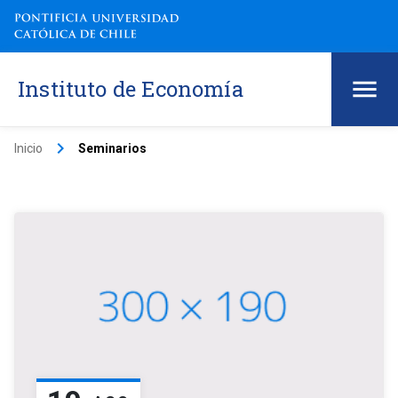
Instituto de Economía
keyboard_arrow_right
Inicio
Seminarios