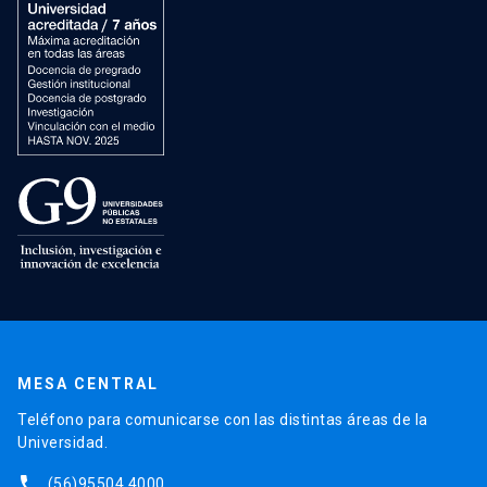
MESA CENTRAL
Teléfono para comunicarse con las distintas áreas de la
Universidad.
phone
(56)95504 4000