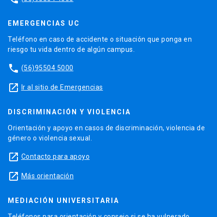
EMERGENCIAS UC
Teléfono en caso de accidente o situación que ponga en
riesgo tu vida dentro de algún campus.
phone
(56)95504 5000
launch
Ir al sitio de Emergencias
DISCRIMINACIÓN Y VIOLENCIA
Orientación y apoyo en casos de discriminación, violencia de
género o violencia sexual.
launch
Contacto para apoyo
launch
Más orientación
MEDIACIÓN UNIVERSITARIA
Teléfonos para orientación y consejo si se ha vulnerado