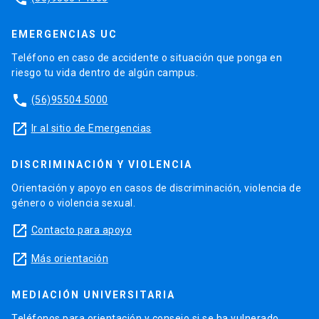
EMERGENCIAS UC
Teléfono en caso de accidente o situación que ponga en
riesgo tu vida dentro de algún campus.
phone
(56)95504 5000
launch
Ir al sitio de Emergencias
DISCRIMINACIÓN Y VIOLENCIA
Orientación y apoyo en casos de discriminación, violencia de
género o violencia sexual.
launch
Contacto para apoyo
launch
Más orientación
MEDIACIÓN UNIVERSITARIA
Teléfonos para orientación y consejo si se ha vulnerado