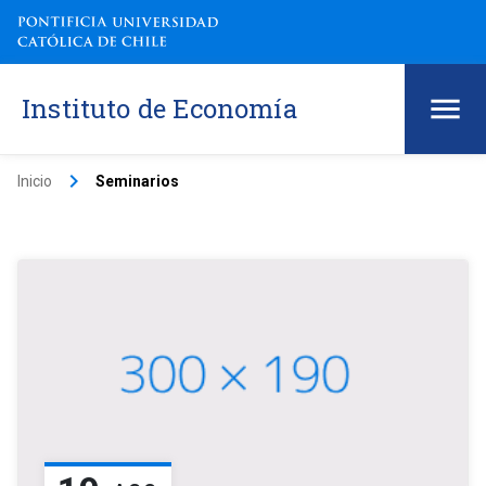
Instituto de Economía
keyboard_arrow_right
Inicio
Seminarios