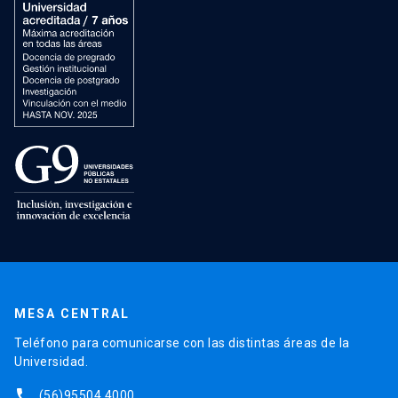
MESA CENTRAL
Teléfono para comunicarse con las distintas áreas de la
Universidad.
phone
(56)95504 4000