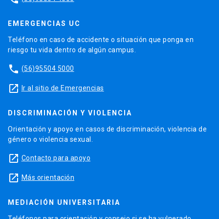
EMERGENCIAS UC
Teléfono en caso de accidente o situación que ponga en
riesgo tu vida dentro de algún campus.
phone
(56)95504 5000
launch
Ir al sitio de Emergencias
DISCRIMINACIÓN Y VIOLENCIA
Orientación y apoyo en casos de discriminación, violencia de
género o violencia sexual.
launch
Contacto para apoyo
launch
Más orientación
MEDIACIÓN UNIVERSITARIA
Teléfonos para orientación y consejo si se ha vulnerado