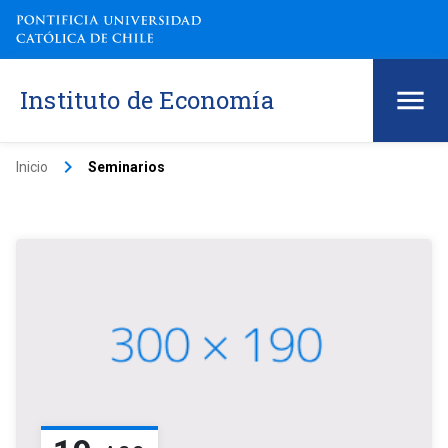
Instituto de Economía
keyboard_arrow_right
Inicio
Seminarios