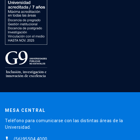
MESA CENTRAL
Teléfono para comunicarse con las distintas áreas de la
Universidad.
phone
(56)95504 4000