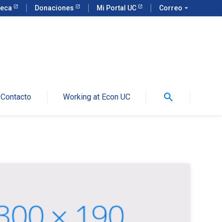
teca
Donaciones
Mi Portal UC
Correo
arrow_drop_down
search
Contacto
Working at Econ UC