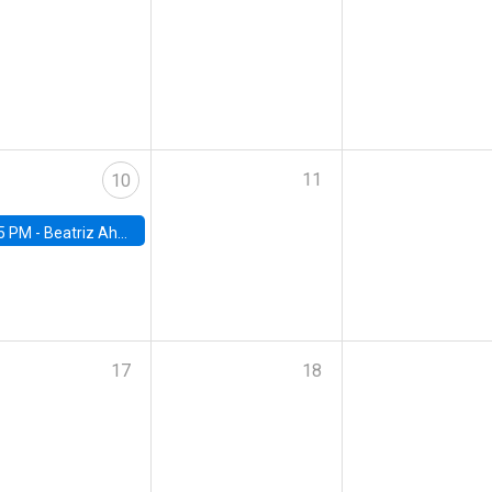
11
10
5 PM -
Beatriz Ahumada, PhD candidate, Universidad de Pittsburgh
17
18