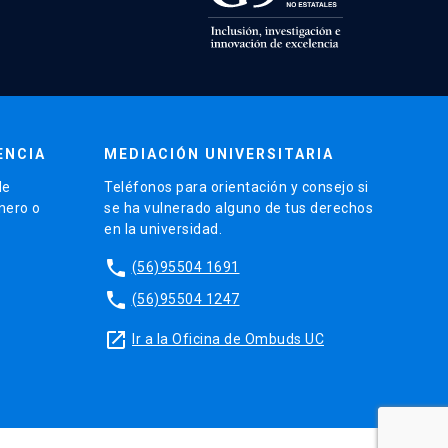
ENCIA
MEDIACIÓN UNIVERSITARIA
de
Teléfonos para orientación y consejo si
énero o
se ha vulnerado alguno de tus derechos
en la universidad.
phone
(56)95504 1691
phone
(56)95504 1247
launch
Ir a la Oficina de Ombuds UC