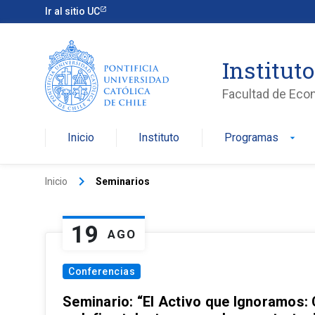
Ir al sitio UC
Institut
Facultad de Eco
Inicio
Instituto
Programas
arrow_drop_down
keyboard_arrow_right
Inicio
Seminarios
19
AGO
Conferencias
Seminario: “El Activo que Ignoramos: