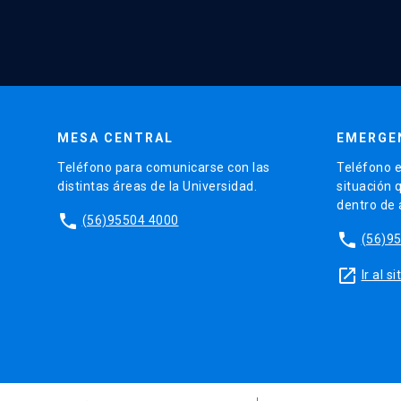
MESA CENTRAL
EMERGE
Teléfono para comunicarse con las
Teléfono e
distintas áreas de la Universidad.
situación 
dentro de
phone
(56)95504 4000
phone
(56)9
launch
Ir al 