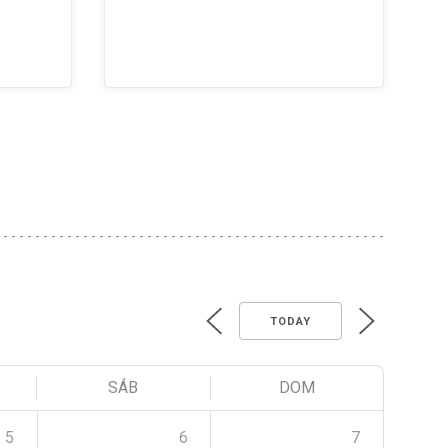
TODAY
SÁB
DOM
5
6
7