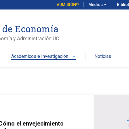
ADMISIÓN
Medios
arrow_drop_down
Biblio
o de Economía
nomía y Administración UC
Académicos e Investigación
Noticias
arrow_drop_down
 Cómo el envejecimiento