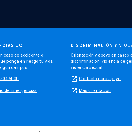
NCIAS UC
DISCRIMINACIÓN Y VIOL
n caso de accidente o
Orientación y apoyo en casos 
que ponga en riesgo tu vida
discriminación, violencia de g
 algún campus.
violencia sexual.
launch
5504 5000
Contacto para apoyo
launch
sitio de Emergencias
Más orientación