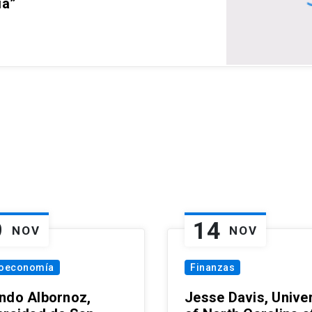
ia”
9
14
NOV
NOV
oeconomía
Finanzas
ndo Albornoz,
Jesse Davis, Univer