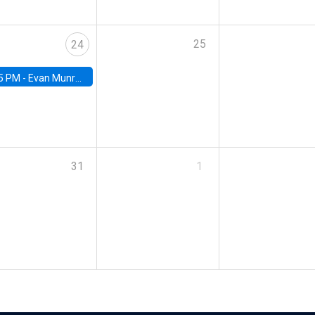
25
24
5 PM -
Evan Munro, Neyman Visiting Assistant Professor in the Department of Statistics at UC Berkeley
31
1