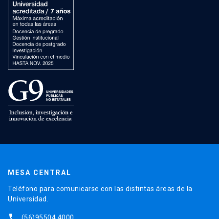
MESA CENTRAL
Teléfono para comunicarse con las distintas áreas de la
Universidad.
phone
(56)95504 4000