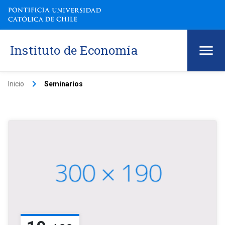
Instituto de Economía
keyboard_arrow_right
Inicio
Seminarios