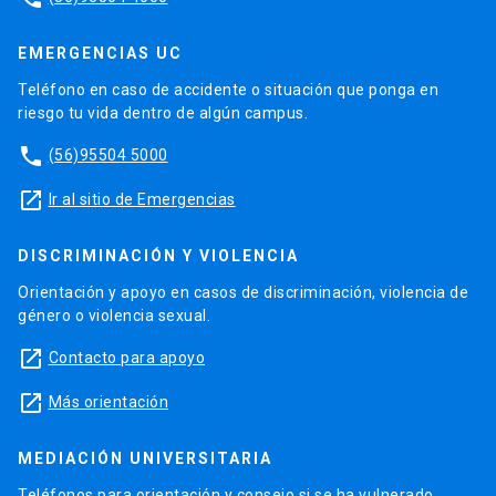
EMERGENCIAS UC
Teléfono en caso de accidente o situación que ponga en
riesgo tu vida dentro de algún campus.
phone
(56)95504 5000
launch
Ir al sitio de Emergencias
DISCRIMINACIÓN Y VIOLENCIA
Orientación y apoyo en casos de discriminación, violencia de
género o violencia sexual.
launch
Contacto para apoyo
launch
Más orientación
MEDIACIÓN UNIVERSITARIA
Teléfonos para orientación y consejo si se ha vulnerado