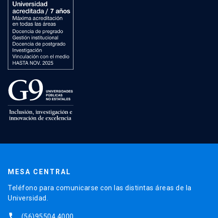
MESA CENTRAL
Teléfono para comunicarse con las distintas áreas de la
Universidad.
phone
(56)95504 4000