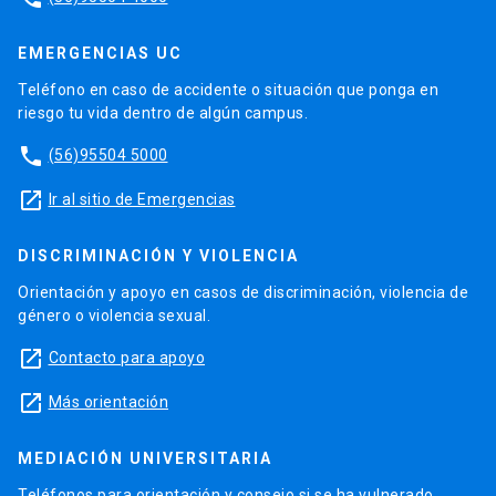
EMERGENCIAS UC
Teléfono en caso de accidente o situación que ponga en
riesgo tu vida dentro de algún campus.
phone
(56)95504 5000
launch
Ir al sitio de Emergencias
DISCRIMINACIÓN Y VIOLENCIA
Orientación y apoyo en casos de discriminación, violencia de
género o violencia sexual.
launch
Contacto para apoyo
launch
Más orientación
MEDIACIÓN UNIVERSITARIA
Teléfonos para orientación y consejo si se ha vulnerado