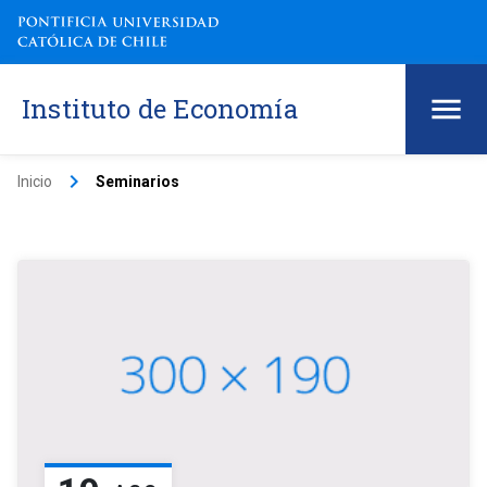
Instituto de Economía
keyboard_arrow_right
Inicio
Seminarios