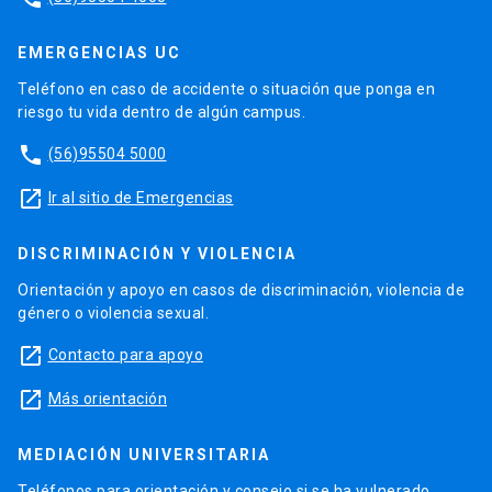
EMERGENCIAS UC
Teléfono en caso de accidente o situación que ponga en
riesgo tu vida dentro de algún campus.
phone
(56)95504 5000
launch
Ir al sitio de Emergencias
DISCRIMINACIÓN Y VIOLENCIA
Orientación y apoyo en casos de discriminación, violencia de
género o violencia sexual.
launch
Contacto para apoyo
launch
Más orientación
MEDIACIÓN UNIVERSITARIA
Teléfonos para orientación y consejo si se ha vulnerado