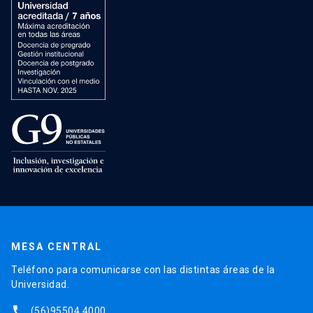
MESA CENTRAL
Teléfono para comunicarse con las distintas áreas de la
Universidad.
phone
(56)95504 4000