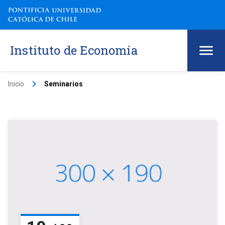
Instituto de Economía
keyboard_arrow_right
Inicio
Seminarios