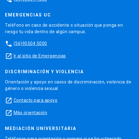
EMERGENCIAS UC
Teléfono en caso de accidente o situación que ponga en
riesgo tu vida dentro de algún campus.
phone
(56)95504 5000
launch
Ir al sitio de Emergencias
DISCRIMINACIÓN Y VIOLENCIA
Orientación y apoyo en casos de discriminación, violencia de
género o violencia sexual.
launch
Contacto para apoyo
launch
Más orientación
MEDIACIÓN UNIVERSITARIA
Teléfonos para orientación y consejo si se ha vulnerado