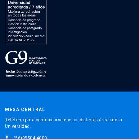
MESA CENTRAL
Teléfono para comunicarse con las distintas áreas de la
Universidad.
phone
(56)95504 4000