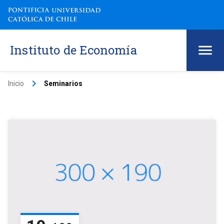
Instituto de Economía
keyboard_arrow_right
Inicio
Seminarios