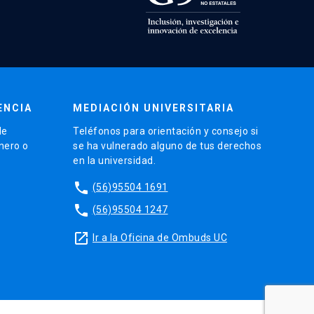
ENCIA
MEDIACIÓN UNIVERSITARIA
de
Teléfonos para orientación y consejo si
énero o
se ha vulnerado alguno de tus derechos
en la universidad.
phone
(56)95504 1691
phone
(56)95504 1247
launch
Ir a la Oficina de Ombuds UC