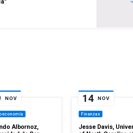
ia”
9
14
NOV
NOV
oeconomía
Finanzas
ndo Albornoz,
Jesse Davis, Univer