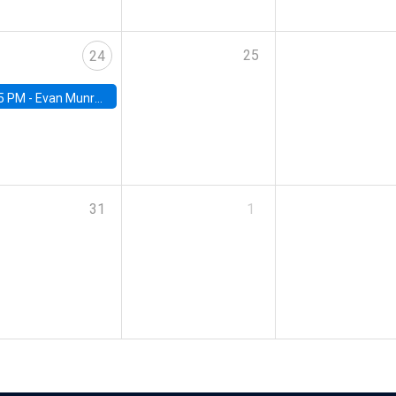
25
24
5 PM -
Evan Munro, Neyman Visiting Assistant Professor in the Department of Statistics at UC Berkeley
31
1