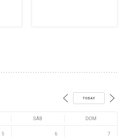
TODAY
SÁB
DOM
5
6
7