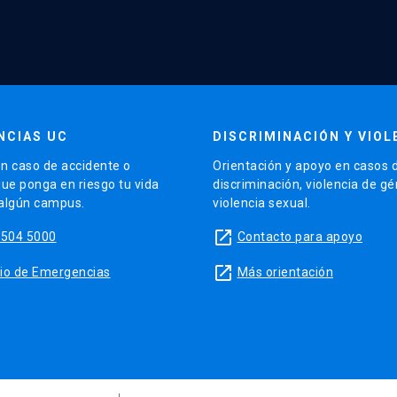
NCIAS UC
DISCRIMINACIÓN Y VIOL
n caso de accidente o
Orientación y apoyo en casos 
que ponga en riesgo tu vida
discriminación, violencia de g
 algún campus.
violencia sexual.
launch
5504 5000
Contacto para apoyo
launch
sitio de Emergencias
Más orientación