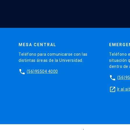
MESA CENTRAL
EMERGE
Teléfono para comunicarse con las
Teléfono e
distintas áreas de la Universidad.
situación 
dentro de
phone
(56)95504 4000
phone
(56)9
launch
Ir al 