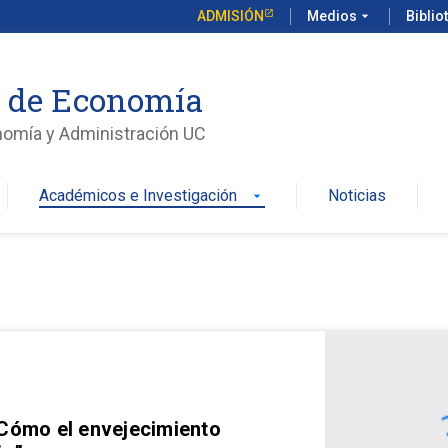
ADMISIÓN
Medios
arrow_drop_down
Biblio
o de Economía
nomía y Administración UC
Académicos e Investigación
Noticias
arrow_drop_down
 Cómo el envejecimiento