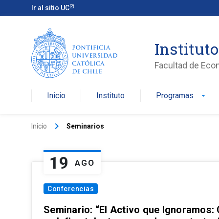
Ir al sitio UC
Institut
Facultad de Eco
Inicio
Instituto
Programas
arrow_drop_down
keyboard_arrow_right
Inicio
Seminarios
19
AGO
Conferencias
Seminario: “El Activo que Ignoramos: