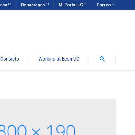
teca
Donaciones
Mi Portal UC
Correo
arrow_drop_down
search
Contacto
Working at Econ UC