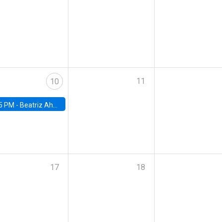
11
10
5 PM -
Beatriz Ahumada, PhD candidate, Universidad de Pittsburgh
17
18