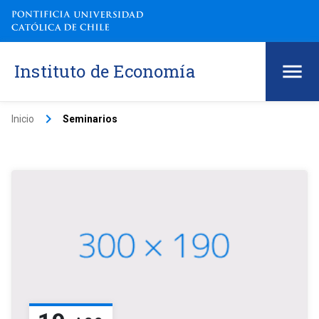
Instituto de Economía
keyboard_arrow_right
Inicio
Seminarios