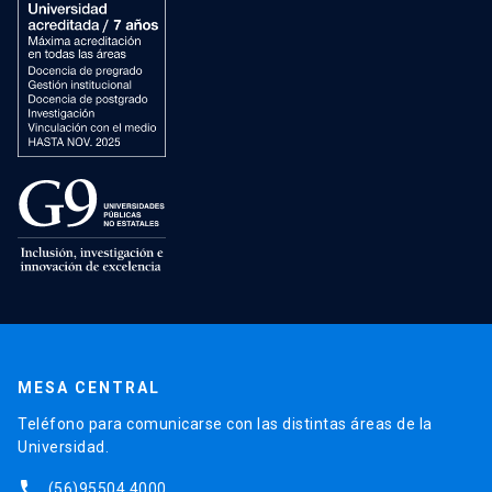
MESA CENTRAL
Teléfono para comunicarse con las distintas áreas de la
Universidad.
phone
(56)95504 4000