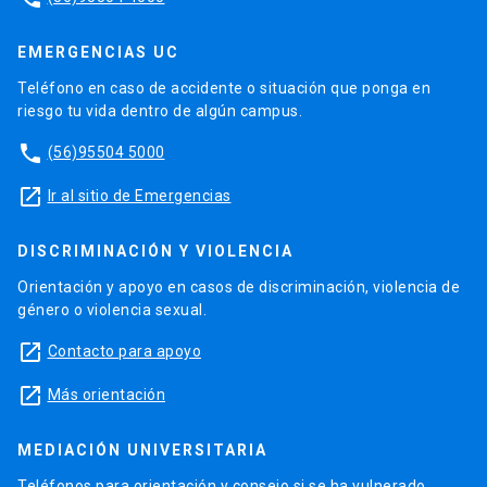
EMERGENCIAS UC
Teléfono en caso de accidente o situación que ponga en
riesgo tu vida dentro de algún campus.
phone
(56)95504 5000
launch
Ir al sitio de Emergencias
DISCRIMINACIÓN Y VIOLENCIA
Orientación y apoyo en casos de discriminación, violencia de
género o violencia sexual.
launch
Contacto para apoyo
launch
Más orientación
MEDIACIÓN UNIVERSITARIA
Teléfonos para orientación y consejo si se ha vulnerado