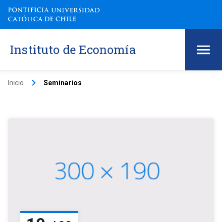
Instituto de Economía
keyboard_arrow_right
Inicio
Seminarios