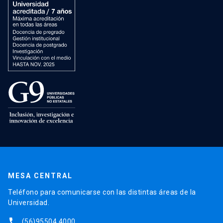
MESA CENTRAL
Teléfono para comunicarse con las distintas áreas de la
Universidad.
phone
(56)95504 4000