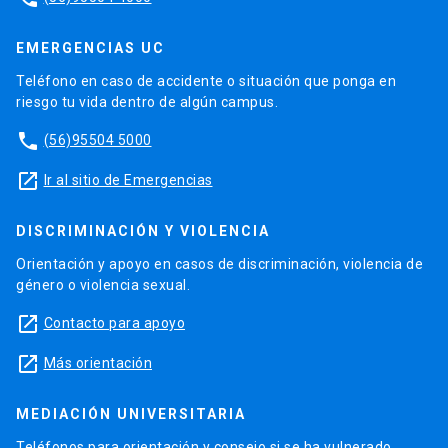
EMERGENCIAS UC
Teléfono en caso de accidente o situación que ponga en
riesgo tu vida dentro de algún campus.
phone
(56)95504 5000
launch
Ir al sitio de Emergencias
DISCRIMINACIÓN Y VIOLENCIA
Orientación y apoyo en casos de discriminación, violencia de
género o violencia sexual.
launch
Contacto para apoyo
launch
Más orientación
MEDIACIÓN UNIVERSITARIA
Teléfonos para orientación y consejo si se ha vulnerado