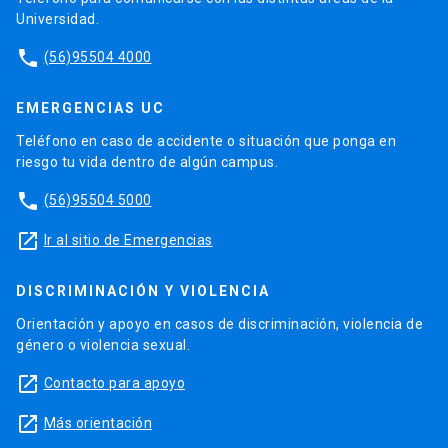
Universidad.
phone
(56)95504 4000
EMERGENCIAS UC
Teléfono en caso de accidente o situación que ponga en
riesgo tu vida dentro de algún campus.
phone
(56)95504 5000
launch
Ir al sitio de Emergencias
DISCRIMINACIÓN Y VIOLENCIA
Orientación y apoyo en casos de discriminación, violencia de
género o violencia sexual.
launch
Contacto para apoyo
launch
Más orientación