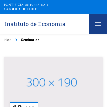
Instituto de Economía
keyboard_arrow_right
Inicio
Seminarios