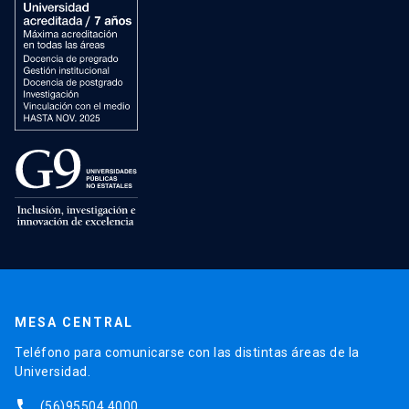
MESA CENTRAL
Teléfono para comunicarse con las distintas áreas de la
Universidad.
phone
(56)95504 4000