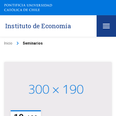
Instituto de Economía
keyboard_arrow_right
Inicio
Seminarios