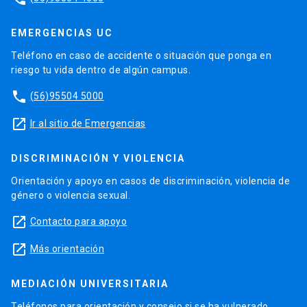
EMERGENCIAS UC
Teléfono en caso de accidente o situación que ponga en
riesgo tu vida dentro de algún campus.
phone
(56)95504 5000
launch
Ir al sitio de Emergencias
DISCRIMINACIÓN Y VIOLENCIA
Orientación y apoyo en casos de discriminación, violencia de
género o violencia sexual.
launch
Contacto para apoyo
launch
Más orientación
MEDIACIÓN UNIVERSITARIA
Teléfonos para orientación y consejo si se ha vulnerado