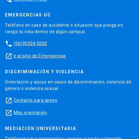
EMERGENCIAS UC
Teléfono en caso de accidente o situación que ponga en
riesgo tu vida dentro de algún campus.
phone
(56)95504 5000
launch
Ir al sitio de Emergencias
DISCRIMINACIÓN Y VIOLENCIA
Orientación y apoyo en casos de discriminación, violencia de
género o violencia sexual.
launch
Contacto para apoyo
launch
Más orientación
MEDIACIÓN UNIVERSITARIA
Teléfonos para orientación y consejo si se ha vulnerado