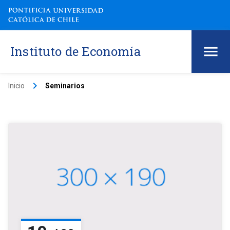
Instituto de Economía
keyboard_arrow_right
Inicio
Seminarios