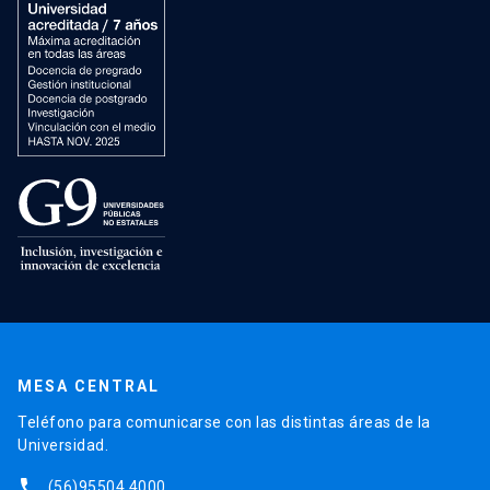
MESA CENTRAL
Teléfono para comunicarse con las distintas áreas de la
Universidad.
phone
(56)95504 4000