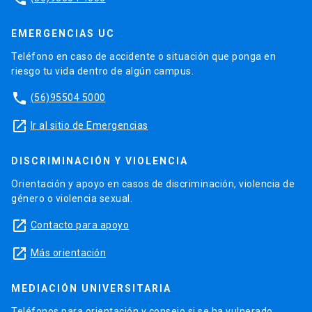
EMERGENCIAS UC
Teléfono en caso de accidente o situación que ponga en
riesgo tu vida dentro de algún campus.
phone
(56)95504 5000
launch
Ir al sitio de Emergencias
DISCRIMINACIÓN Y VIOLENCIA
Orientación y apoyo en casos de discriminación, violencia de
género o violencia sexual.
launch
Contacto para apoyo
launch
Más orientación
MEDIACIÓN UNIVERSITARIA
Teléfonos para orientación y consejo si se ha vulnerado