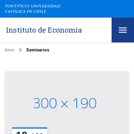
Instituto de Economía
keyboard_arrow_right
Inicio
Seminarios