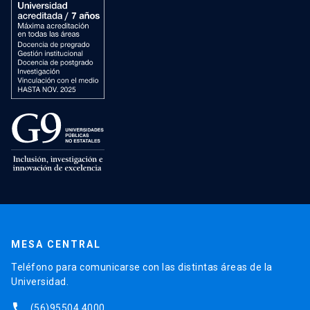
MESA CENTRAL
Teléfono para comunicarse con las distintas áreas de la
Universidad.
phone
(56)95504 4000