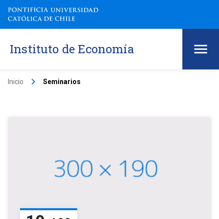
Instituto de Economía
keyboard_arrow_right
Inicio
Seminarios