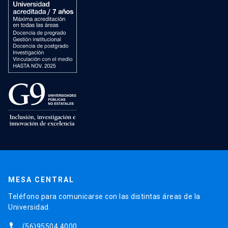
MESA CENTRAL
Teléfono para comunicarse con las distintas áreas de la
Universidad.
phone
(56)95504 4000