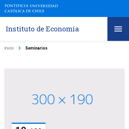
Instituto de Economía
keyboard_arrow_right
Inicio
Seminarios