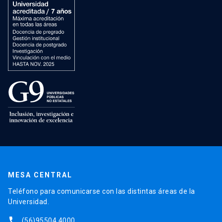
MESA CENTRAL
Teléfono para comunicarse con las distintas áreas de la
Universidad.
phone
(56)95504 4000