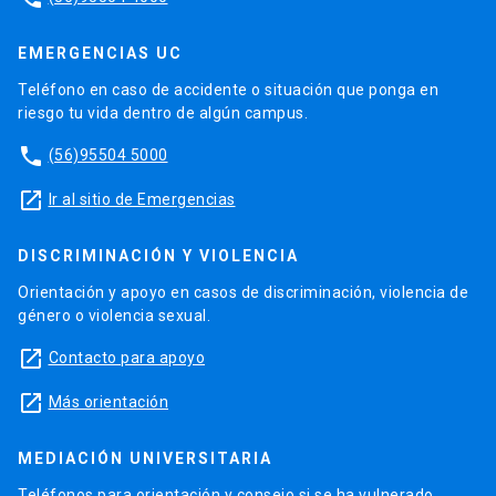
EMERGENCIAS UC
Teléfono en caso de accidente o situación que ponga en
riesgo tu vida dentro de algún campus.
phone
(56)95504 5000
launch
Ir al sitio de Emergencias
DISCRIMINACIÓN Y VIOLENCIA
Orientación y apoyo en casos de discriminación, violencia de
género o violencia sexual.
launch
Contacto para apoyo
launch
Más orientación
MEDIACIÓN UNIVERSITARIA
Teléfonos para orientación y consejo si se ha vulnerado