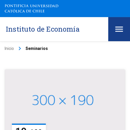
Instituto de Economía
keyboard_arrow_right
Inicio
Seminarios