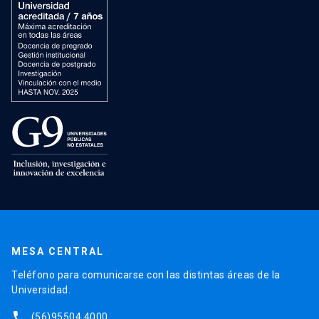
MESA CENTRAL
Teléfono para comunicarse con las distintas áreas de la
Universidad.
phone
(56)95504 4000