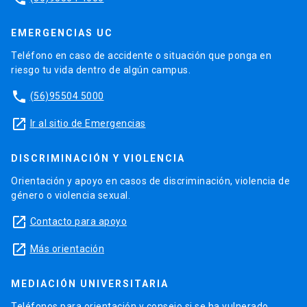
EMERGENCIAS UC
Teléfono en caso de accidente o situación que ponga en
riesgo tu vida dentro de algún campus.
phone
(56)95504 5000
launch
Ir al sitio de Emergencias
DISCRIMINACIÓN Y VIOLENCIA
Orientación y apoyo en casos de discriminación, violencia de
género o violencia sexual.
launch
Contacto para apoyo
launch
Más orientación
MEDIACIÓN UNIVERSITARIA
Teléfonos para orientación y consejo si se ha vulnerado