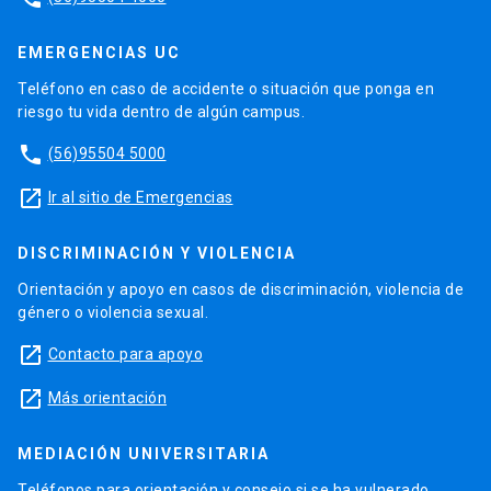
EMERGENCIAS UC
Teléfono en caso de accidente o situación que ponga en
riesgo tu vida dentro de algún campus.
phone
(56)95504 5000
launch
Ir al sitio de Emergencias
DISCRIMINACIÓN Y VIOLENCIA
Orientación y apoyo en casos de discriminación, violencia de
género o violencia sexual.
launch
Contacto para apoyo
launch
Más orientación
MEDIACIÓN UNIVERSITARIA
Teléfonos para orientación y consejo si se ha vulnerado