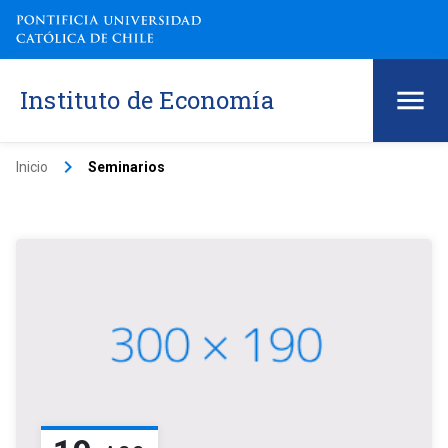
Instituto de Economía
keyboard_arrow_right
Inicio
Seminarios