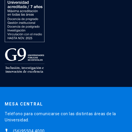
MESA CENTRAL
Teléfono para comunicarse con las distintas áreas de la
Universidad.
phone
(56)95504 4000