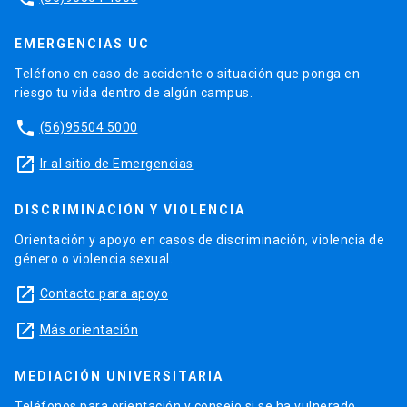
EMERGENCIAS UC
Teléfono en caso de accidente o situación que ponga en
riesgo tu vida dentro de algún campus.
phone
(56)95504 5000
launch
Ir al sitio de Emergencias
DISCRIMINACIÓN Y VIOLENCIA
Orientación y apoyo en casos de discriminación, violencia de
género o violencia sexual.
launch
Contacto para apoyo
launch
Más orientación
MEDIACIÓN UNIVERSITARIA
Teléfonos para orientación y consejo si se ha vulnerado