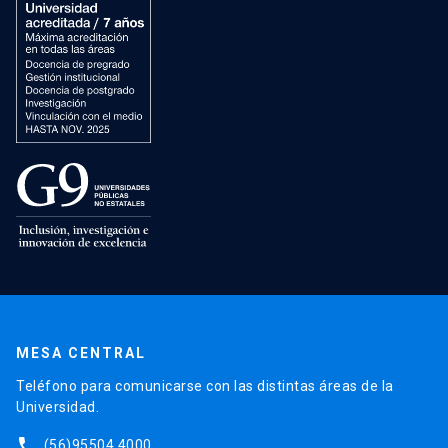
MESA CENTRAL
Teléfono para comunicarse con las distintas áreas de la
Universidad.
phone
(56)95504 4000