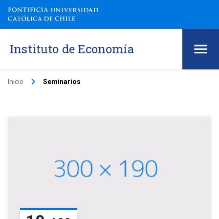
Instituto de Economía
keyboard_arrow_right
Inicio
Seminarios