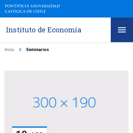
Instituto de Economía
keyboard_arrow_right
Inicio
Seminarios