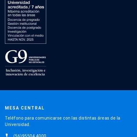
MESA CENTRAL
Teléfono para comunicarse con las distintas áreas de la
Universidad.
phone
(56)95504 4000