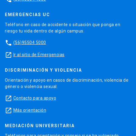
EMERGENCIAS UC
Teléfono en caso de accidente o situación que ponga en
riesgo tu vida dentro de algún campus.
phone
(56)95504 5000
launch
Ir al sitio de Emergencias
DISCRIMINACIÓN Y VIOLENCIA
Orientación y apoyo en casos de discriminación, violencia de
género o violencia sexual.
launch
Contacto para apoyo
launch
Más orientación
MEDIACIÓN UNIVERSITARIA
Teléfonos para orientación y consejo si se ha vulnerado