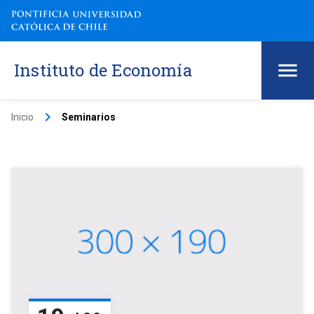
Instituto de Economía
keyboard_arrow_right
Inicio
Seminarios