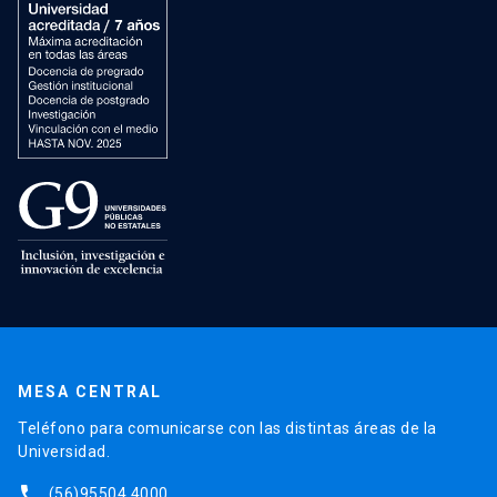
MESA CENTRAL
Teléfono para comunicarse con las distintas áreas de la
Universidad.
phone
(56)95504 4000