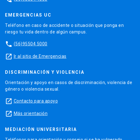
EMERGENCIAS UC
Teléfono en caso de accidente o situación que ponga en
riesgo tu vida dentro de algún campus.
phone
(56)95504 5000
launch
Ir al sitio de Emergencias
DISCRIMINACIÓN Y VIOLENCIA
Orientación y apoyo en casos de discriminación, violencia de
género o violencia sexual.
launch
Contacto para apoyo
launch
Más orientación
MEDIACIÓN UNIVERSITARIA
Teléfonos para orientación y consejo si se ha vulnerado