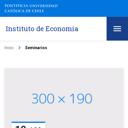
Instituto de Economía
keyboard_arrow_right
Inicio
Seminarios