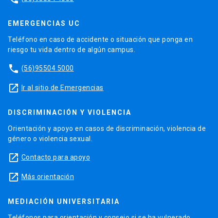
EMERGENCIAS UC
Teléfono en caso de accidente o situación que ponga en
riesgo tu vida dentro de algún campus.
phone
(56)95504 5000
launch
Ir al sitio de Emergencias
DISCRIMINACIÓN Y VIOLENCIA
Orientación y apoyo en casos de discriminación, violencia de
género o violencia sexual.
launch
Contacto para apoyo
launch
Más orientación
MEDIACIÓN UNIVERSITARIA
Teléfonos para orientación y consejo si se ha vulnerado