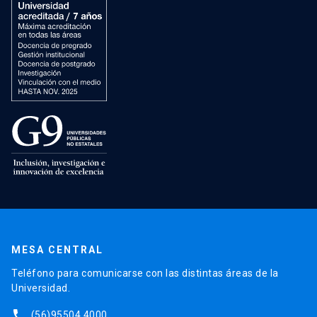
MESA CENTRAL
Teléfono para comunicarse con las distintas áreas de la
Universidad.
phone
(56)95504 4000