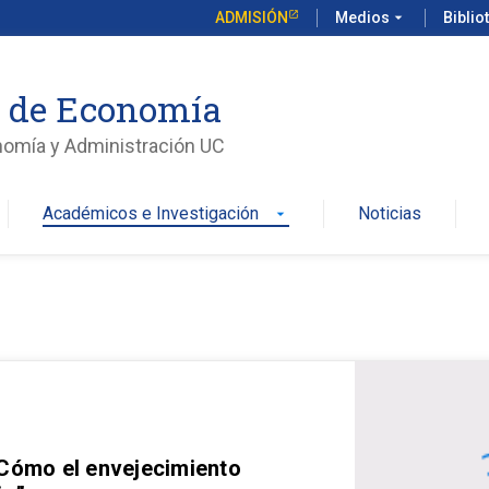
ADMISIÓN
Medios
arrow_drop_down
Biblio
o de Economía
nomía y Administración UC
Académicos e Investigación
Noticias
arrow_drop_down
 Cómo el envejecimiento