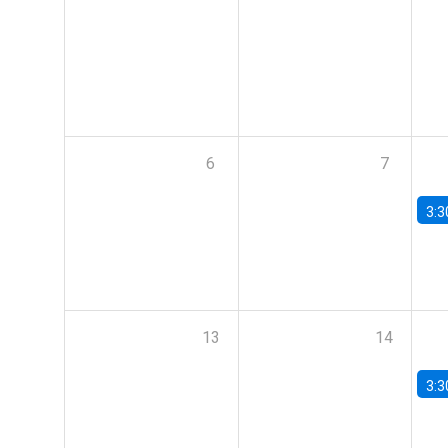
6
7
3:3
13
14
3:3