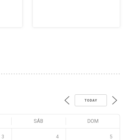
TODAY
SÁB
DOM
3
4
5