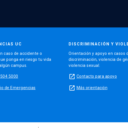
NCIAS UC
DISCRIMINACIÓN Y VIOL
n caso de accidente o
Orientación y apoyo en casos 
que ponga en riesgo tu vida
discriminación, violencia de g
 algún campus.
violencia sexual.
launch
5504 5000
Contacto para apoyo
launch
sitio de Emergencias
Más orientación