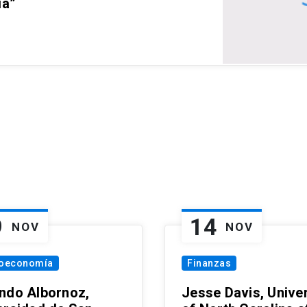
ia”
9
14
NOV
NOV
oeconomía
Finanzas
ndo Albornoz,
Jesse Davis, Univer