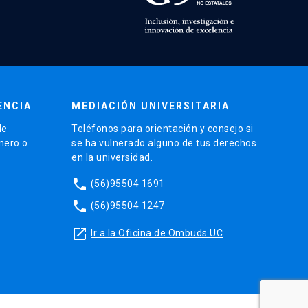
ENCIA
MEDIACIÓN UNIVERSITARIA
de
Teléfonos para orientación y consejo si
énero o
se ha vulnerado alguno de tus derechos
en la universidad.
phone
(56)95504 1691
phone
(56)95504 1247
launch
Ir a la Oficina de Ombuds UC