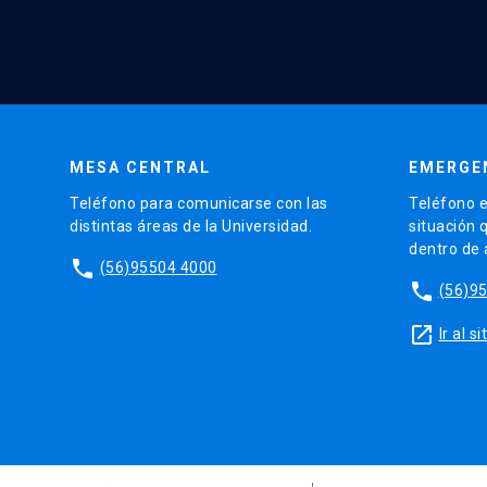
MESA CENTRAL
EMERGE
Teléfono para comunicarse con las
Teléfono e
distintas áreas de la Universidad.
situación 
dentro de
phone
(56)95504 4000
phone
(56)9
launch
Ir al 