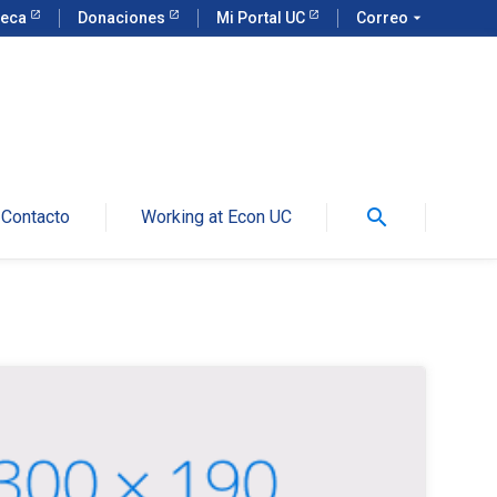
teca
Donaciones
Mi Portal UC
Correo
arrow_drop_down
search
Contacto
Working at Econ UC