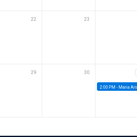
22
23
29
30
2:00 PM -
Maria Aristizabal-Ramirez, FED