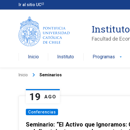
Ir al sitio UC
Institut
Facultad de Eco
Inicio
Instituto
Programas
arrow_drop_down
keyboard_arrow_right
Inicio
Seminarios
19
AGO
Conferencias
Seminario: “El Activo que Ignoramos: