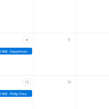
9
8
0 AM -
Department Seminar: James Robinson
16
15
0 AM -
Philip Oreopolous, University of Toronto